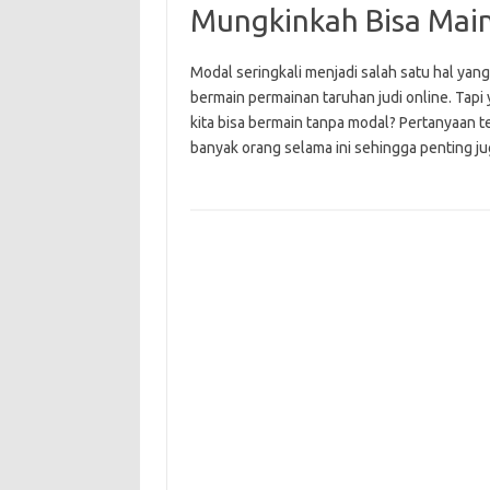
Mungkinkah Bisa Main
Modal seringkali menjadi salah satu hal yan
bermain permainan taruhan judi online. Tap
kita bisa bermain tanpa modal? Pertanyaan t
banyak orang selama ini sehingga penting j