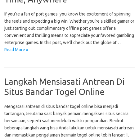
If you’re a fan of port games, you know the excitement of spinning
the reels and expecting a big win. Whether you’re a skilled gamer or
just starting out, complimentary offline port games offer a
convenient and thrilling means to appreciate your favored gambling
enterprise games. In this post, we’ll check out the globe of…
Read More »
Langkah Mensiasati Antrean Di
Situs Bandar Togel Online
Mengatasi antrean di situs bandar togel online bisa menjadi
tantangan, terutama saat banyak pemain mengakses situs secara
bersamaan, seperti saat mendekati waktu pengundian. Berikut
beberapa langkah yang bisa Anda lakukan untuk mensiasati antrean
dan memastikan pengalaman bermain togel online lebih lancar: 1.