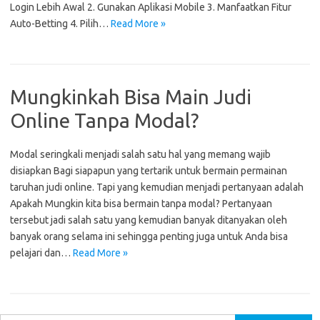
Login Lebih Awal 2. Gunakan Aplikasi Mobile 3. Manfaatkan Fitur
Auto-Betting 4. Pilih…
Read More »
Mungkinkah Bisa Main Judi
Online Tanpa Modal?
Modal seringkali menjadi salah satu hal yang memang wajib
disiapkan Bagi siapapun yang tertarik untuk bermain permainan
taruhan judi online. Tapi yang kemudian menjadi pertanyaan adalah
Apakah Mungkin kita bisa bermain tanpa modal? Pertanyaan
tersebut jadi salah satu yang kemudian banyak ditanyakan oleh
banyak orang selama ini sehingga penting juga untuk Anda bisa
pelajari dan…
Read More »