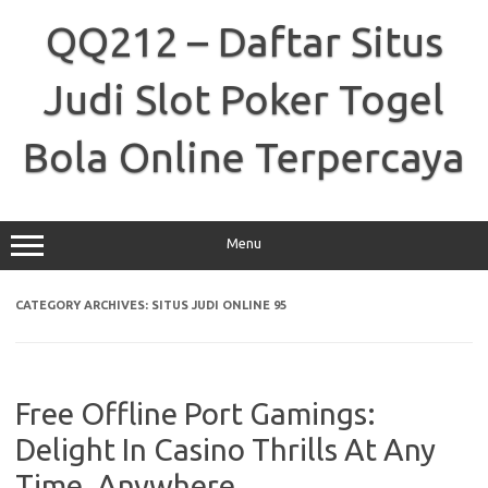
Skip
to
QQ212 – Daftar Situs
content
Judi Slot Poker Togel
Bola Online Terpercaya
Menu
CATEGORY ARCHIVES:
SITUS JUDI ONLINE 95
Free Offline Port Gamings:
Delight In Casino Thrills At Any
Time, Anywhere