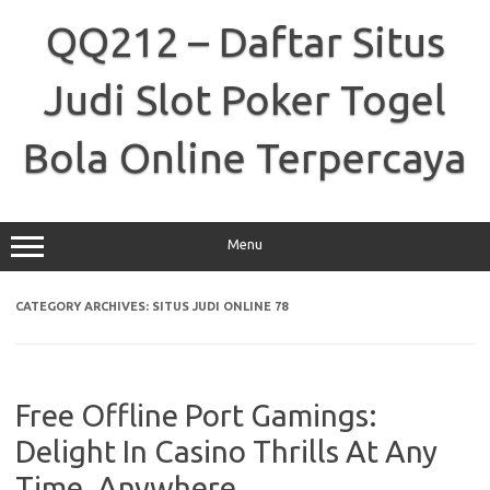
Skip
to
QQ212 – Daftar Situs
content
Judi Slot Poker Togel
Bola Online Terpercaya
Menu
CATEGORY ARCHIVES:
SITUS JUDI ONLINE 78
Free Offline Port Gamings:
Delight In Casino Thrills At Any
Time, Anywhere