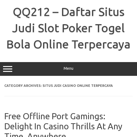
Skip
to
QQ212 – Daftar Situs
content
Judi Slot Poker Togel
Bola Online Terpercaya
Menu
CATEGORY ARCHIVES:
SITUS JUDI CASINO ONLINE TERPERCAYA
Free Offline Port Gamings:
Delight In Casino Thrills At Any
Time, Anywhere