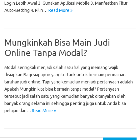
Login Lebih Awal 2. Gunakan Aplikasi Mobile 3. Manfaatkan Fitur
Auto-Betting 4. Pilih…
Read More »
Mungkinkah Bisa Main Judi
Online Tanpa Modal?
Modal seringkali menjadi salah satu hal yang memang wajib
disiapkan Bagi siapapun yang tertarik untuk bermain permainan
taruhan judi online. Tapi yang kemudian menjadi pertanyaan adalah
Apakah Mungkin kita bisa bermain tanpa modal? Pertanyaan
tersebut jadi salah satu yang kemudian banyak ditanyakan oleh
banyak orang selama ini sehingga penting juga untuk Anda bisa
pelajari dan…
Read More »