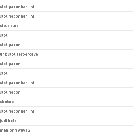
slot gacor hari ini
slot gacor hari ini
situs slot
slot
slot gacor
link slot terpercaya
slot gacor
slot
slot gacor hari ini
slot gacor
sbotop
slot gacor hari ini
judi bola
mahjong ways 2