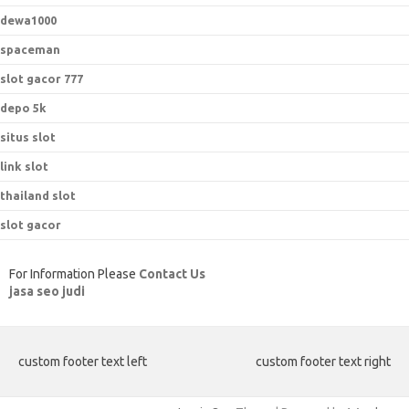
dewa1000
spaceman
slot gacor 777
depo 5k
situs slot
link slot
thailand slot
slot gacor
For Information Please
Contact Us
jasa seo judi
custom footer text left
custom footer text right