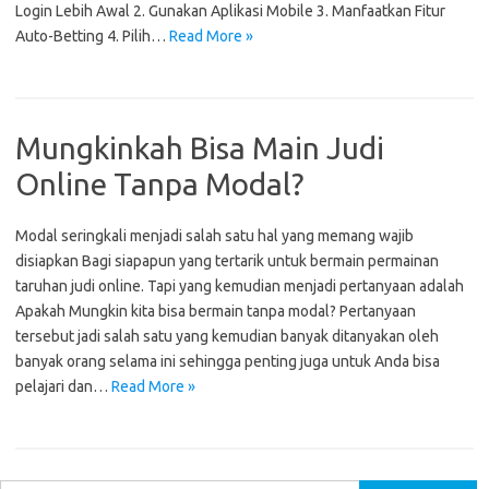
Login Lebih Awal 2. Gunakan Aplikasi Mobile 3. Manfaatkan Fitur
Auto-Betting 4. Pilih…
Read More »
Mungkinkah Bisa Main Judi
Online Tanpa Modal?
Modal seringkali menjadi salah satu hal yang memang wajib
disiapkan Bagi siapapun yang tertarik untuk bermain permainan
taruhan judi online. Tapi yang kemudian menjadi pertanyaan adalah
Apakah Mungkin kita bisa bermain tanpa modal? Pertanyaan
tersebut jadi salah satu yang kemudian banyak ditanyakan oleh
banyak orang selama ini sehingga penting juga untuk Anda bisa
pelajari dan…
Read More »