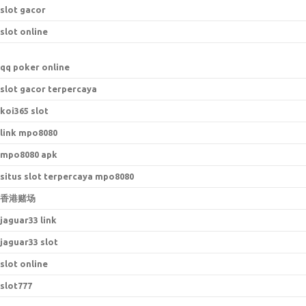
slot gacor
slot online
qq poker online
slot gacor terpercaya
koi365 slot
link mpo8080
mpo8080 apk
situs slot terpercaya mpo8080
香港赌场
jaguar33 link
jaguar33 slot
slot online
slot777