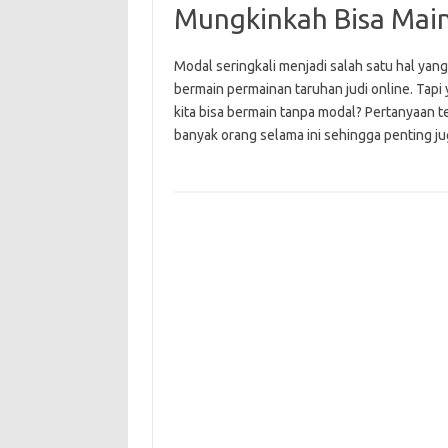
Mungkinkah Bisa Main
Modal seringkali menjadi salah satu hal yan
bermain permainan taruhan judi online. Tap
kita bisa bermain tanpa modal? Pertanyaan t
banyak orang selama ini sehingga penting j