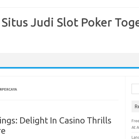
Situs Judi Slot Poker Tog
Sea
ERPERCAYA
for:
R
ngs: Delight In Casino Thrills
Free
At 
re
Lan