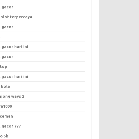
t gacor
k slot terpercaya
t gacor
t
t gacor hari ini
t gacor
top
t gacor hari ini
i bola
jong ways 2
a1000
aceman
t gacor 777
o 5k