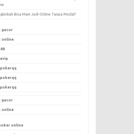
ine
gkinkah Bisa Main Judi Online Tanpa Modal?
t gacor
t online
t88
avip
bpokerqq
bpokerqq
bpokerqq
t gacor
t online
poker online