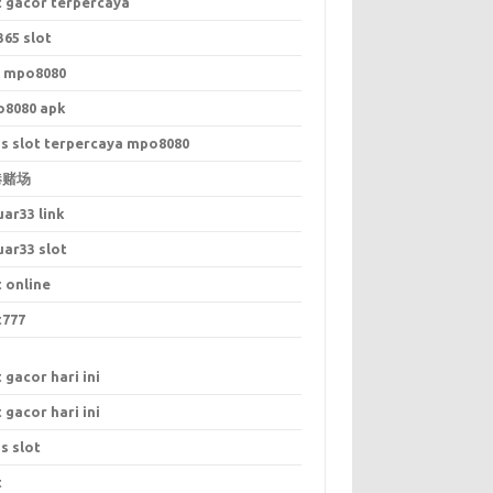
t gacor terpercaya
365 slot
k mpo8080
8080 apk
us slot terpercaya mpo8080
港赌场
uar33 link
uar33 slot
t online
t777
t gacor hari ini
t gacor hari ini
us slot
t