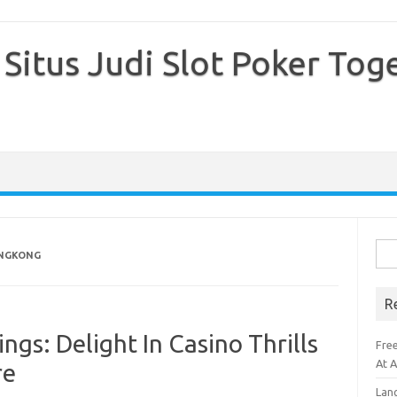
Situs Judi Slot Poker Tog
Sea
ONGKONG
for:
R
ngs: Delight In Casino Thrills
Free
At 
re
Lan