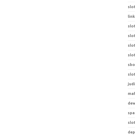
slo
lin
slo
slo
slo
slo
sbo
slo
jud
mah
dew
sp
slo
dep