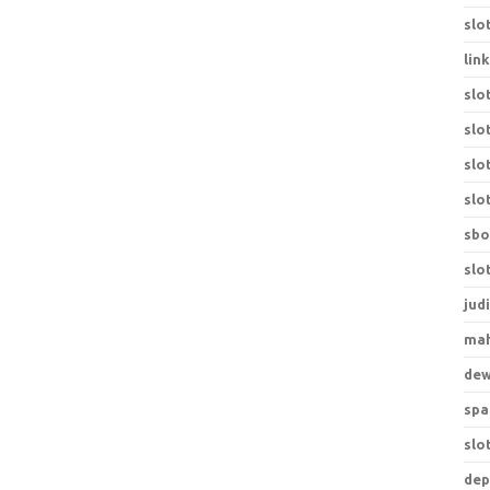
slo
lin
slo
slo
slo
slo
sbo
slo
jud
mah
dew
sp
slo
dep