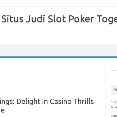
Situs Judi Slot Poker Tog
Sea
for:
R
ngs: Delight In Casino Thrills
Free
At 
re
Lan