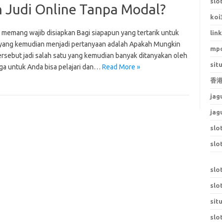
slo
 Judi Online Tanpa Modal?
koi
g memang wajib disiapkan Bagi siapapun yang tertarik untuk
lin
i yang kemudian menjadi pertanyaan adalah Apakah Mungkin
mpo
ersebut jadi salah satu yang kemudian banyak ditanyakan oleh
sit
uga untuk Anda bisa pelajari dan…
Read More »
香
jag
jag
slo
slo
slo
slo
sit
slo