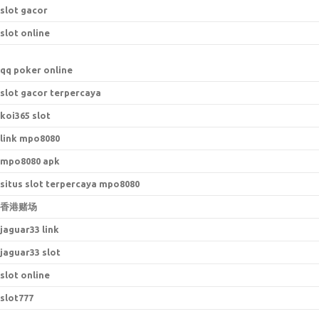
slot gacor
slot online
qq poker online
slot gacor terpercaya
koi365 slot
link mpo8080
mpo8080 apk
situs slot terpercaya mpo8080
香港赌场
jaguar33 link
jaguar33 slot
slot online
slot777