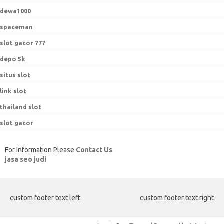
dewa1000
spaceman
slot gacor 777
depo 5k
situs slot
link slot
thailand slot
slot gacor
For Information Please
Contact Us
jasa seo judi
custom footer text left
custom footer text right