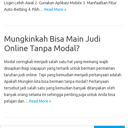
Login Lebih Awal 2. Gunakan Aplikasi Mobile 3. Manfaatkan Fitur
Auto-Betting 4. Pilih…
Read More »
Mungkinkah Bisa Main Judi
Online Tanpa Modal?
Modal seringkali menjadi salah satu hal yang memang wajib
disiapkan Bagi siapapun yang tertarik untuk bermain permainan
taruhan judi online. Tapi yang kemudian menjadi pertanyaan adalah
Apakah Mungkin kita bisa bermain tanpa modal? Pertanyaan
tersebut jadi salah satu yang kemudian banyak ditanyakan oleh
banyak orang selama ini sehingga penting juga untuk Anda bisa
pelajari dan…
Read More »