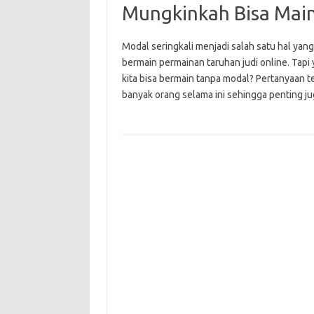
Mungkinkah Bisa Main
Modal seringkali menjadi salah satu hal yan
bermain permainan taruhan judi online. Tap
kita bisa bermain tanpa modal? Pertanyaan t
banyak orang selama ini sehingga penting j