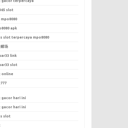
t gacor terpercaya
365 slot
k mpo8080
8080 apk
us slot terpercaya mpo8080
港赌场
uar33 link
uar33 slot
t online
t777
t gacor hari ini
t gacor hari ini
us slot
t