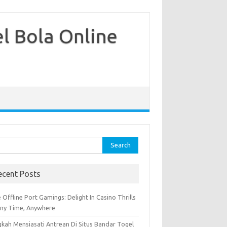
el Bola Online
rch
ecent Posts
 Offline Port Gamings: Delight In Casino Thrills
Any Time, Anywhere
gkah Mensiasati Antrean Di Situs Bandar Togel