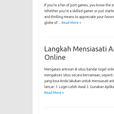
If you’re a fan of port games, you know the 
Whether you’re a skilled gamer or just start
and thrilling means to appreciate your favor
globe of…
Read More »
Langkah Mensiasati An
Online
Mengatasi antrean di situs bandar togel onl
mengakses situs secara bersamaan, seperti
yang bisa Anda lakukan untuk mensiasati an
lancar: 1. Login Lebih Awal 2. Gunakan Aplik
Read More »