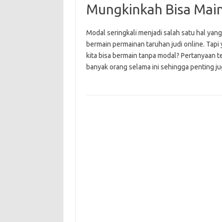
Mungkinkah Bisa Main
Modal seringkali menjadi salah satu hal yan
bermain permainan taruhan judi online. Tap
kita bisa bermain tanpa modal? Pertanyaan t
banyak orang selama ini sehingga penting j