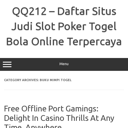
Skip
to
QQ212 – Daftar Situs
content
Judi Slot Poker Togel
Bola Online Terpercaya
Menu
CATEGORY ARCHIVES:
BUKU MIMPI TOGEL
Free Offline Port Gamings:
Delight In Casino Thrills At Any
Time, Anywhere