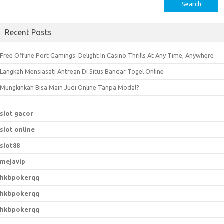
S
e
a
Recent Posts
r
c
Free Offline Port Gamings: Delight In Casino Thrills At Any Time, Anywhere
h
Langkah Mensiasati Antrean Di Situs Bandar Togel Online
f
o
Mungkinkah Bisa Main Judi Online Tanpa Modal?
r
:
slot gacor
slot online
slot88
mejavip
hkbpokerqq
hkbpokerqq
hkbpokerqq