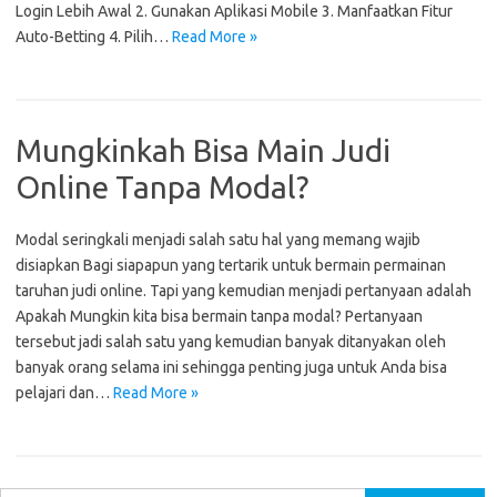
Login Lebih Awal 2. Gunakan Aplikasi Mobile 3. Manfaatkan Fitur
Auto-Betting 4. Pilih…
Read More »
Mungkinkah Bisa Main Judi
Online Tanpa Modal?
Modal seringkali menjadi salah satu hal yang memang wajib
disiapkan Bagi siapapun yang tertarik untuk bermain permainan
taruhan judi online. Tapi yang kemudian menjadi pertanyaan adalah
Apakah Mungkin kita bisa bermain tanpa modal? Pertanyaan
tersebut jadi salah satu yang kemudian banyak ditanyakan oleh
banyak orang selama ini sehingga penting juga untuk Anda bisa
pelajari dan…
Read More »