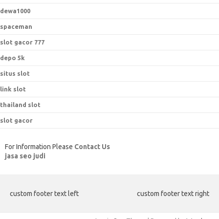
dewa1000
spaceman
slot gacor 777
depo 5k
situs slot
link slot
thailand slot
slot gacor
For Information Please
Contact Us
jasa seo judi
custom footer text left
custom footer text right