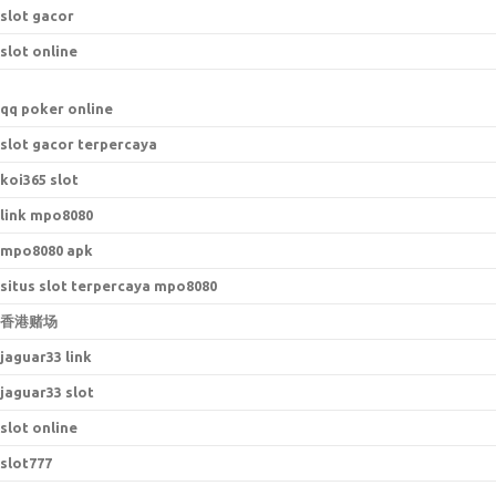
slot gacor
slot online
qq poker online
slot gacor terpercaya
koi365 slot
link mpo8080
mpo8080 apk
situs slot terpercaya mpo8080
香港赌场
jaguar33 link
jaguar33 slot
slot online
slot777