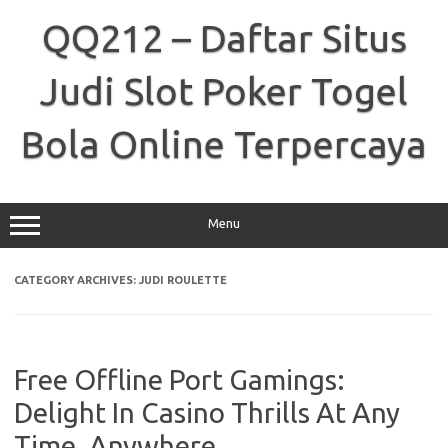
Skip
to
QQ212 – Daftar Situs
content
Judi Slot Poker Togel
Bola Online Terpercaya
Menu
CATEGORY ARCHIVES:
JUDI ROULETTE
Free Offline Port Gamings:
Delight In Casino Thrills At Any
Time, Anywhere