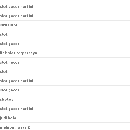
slot gacor hari ini
slot gacor hari ini
situs slot
slot
slot gacor
link slot terpercaya
slot gacor
slot
slot gacor hari ini
slot gacor
sbotop
slot gacor hari ini
judi bola
mahjong ways 2