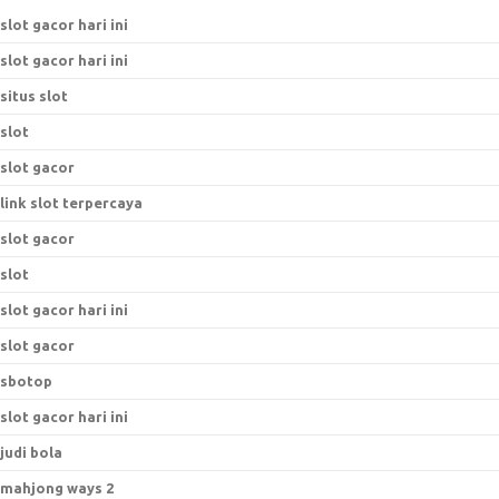
slot gacor hari ini
slot gacor hari ini
situs slot
slot
slot gacor
link slot terpercaya
slot gacor
slot
slot gacor hari ini
slot gacor
sbotop
slot gacor hari ini
judi bola
mahjong ways 2