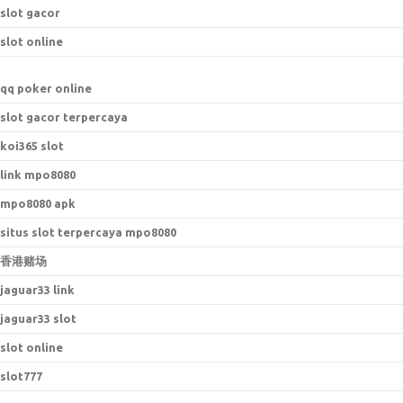
slot gacor
slot online
qq poker online
slot gacor terpercaya
koi365 slot
link mpo8080
mpo8080 apk
situs slot terpercaya mpo8080
香港赌场
jaguar33 link
jaguar33 slot
slot online
slot777