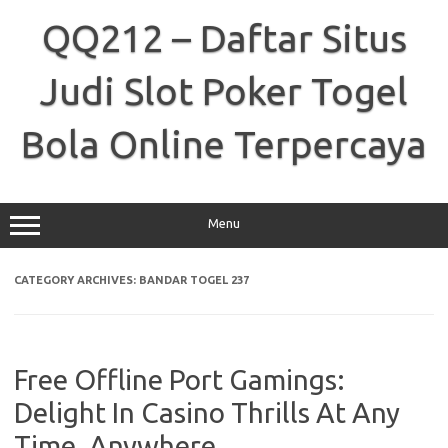
Skip
to
QQ212 – Daftar Situs
content
Judi Slot Poker Togel
Bola Online Terpercaya
Menu
CATEGORY ARCHIVES:
BANDAR TOGEL 237
Free Offline Port Gamings:
Delight In Casino Thrills At Any
Time, Anywhere