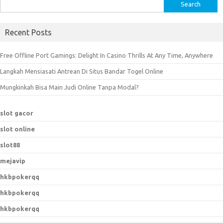
S
e
a
Recent Posts
r
c
Free Offline Port Gamings: Delight In Casino Thrills At Any Time, Anywhere
h
Langkah Mensiasati Antrean Di Situs Bandar Togel Online
f
o
Mungkinkah Bisa Main Judi Online Tanpa Modal?
r
:
slot gacor
slot online
slot88
mejavip
hkbpokerqq
hkbpokerqq
hkbpokerqq