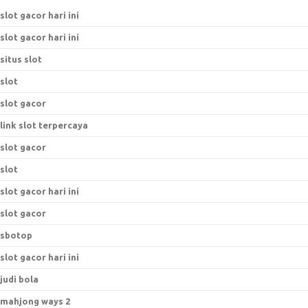
slot gacor hari ini
slot gacor hari ini
situs slot
slot
slot gacor
link slot terpercaya
slot gacor
slot
slot gacor hari ini
slot gacor
sbotop
slot gacor hari ini
judi bola
mahjong ways 2