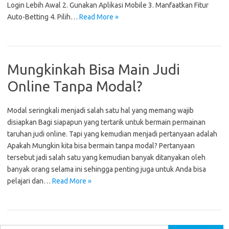
Login Lebih Awal 2. Gunakan Aplikasi Mobile 3. Manfaatkan Fitur
Auto-Betting 4. Pilih…
Read More »
Mungkinkah Bisa Main Judi
Online Tanpa Modal?
Modal seringkali menjadi salah satu hal yang memang wajib
disiapkan Bagi siapapun yang tertarik untuk bermain permainan
taruhan judi online. Tapi yang kemudian menjadi pertanyaan adalah
Apakah Mungkin kita bisa bermain tanpa modal? Pertanyaan
tersebut jadi salah satu yang kemudian banyak ditanyakan oleh
banyak orang selama ini sehingga penting juga untuk Anda bisa
pelajari dan…
Read More »