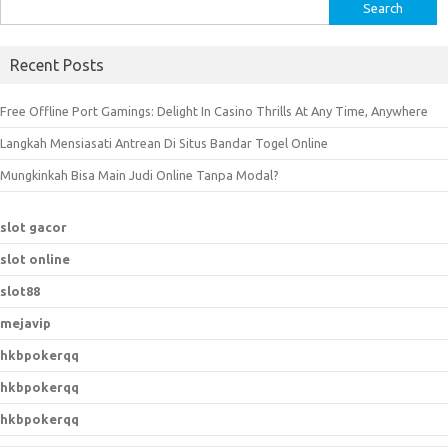
S
e
a
Recent Posts
r
c
Free Offline Port Gamings: Delight In Casino Thrills At Any Time, Anywhere
h
Langkah Mensiasati Antrean Di Situs Bandar Togel Online
f
o
Mungkinkah Bisa Main Judi Online Tanpa Modal?
r
:
slot gacor
slot online
slot88
mejavip
hkbpokerqq
hkbpokerqq
hkbpokerqq