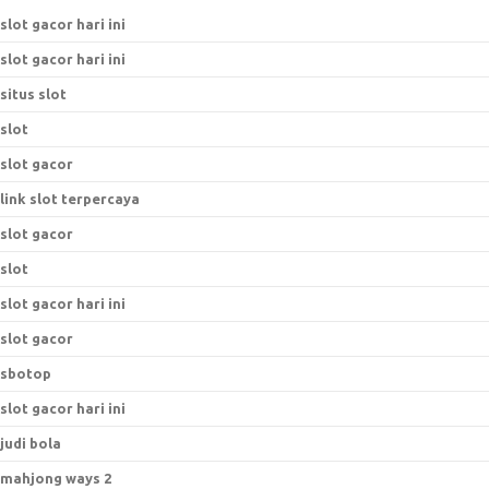
slot gacor hari ini
slot gacor hari ini
situs slot
slot
slot gacor
link slot terpercaya
slot gacor
slot
slot gacor hari ini
slot gacor
sbotop
slot gacor hari ini
judi bola
mahjong ways 2