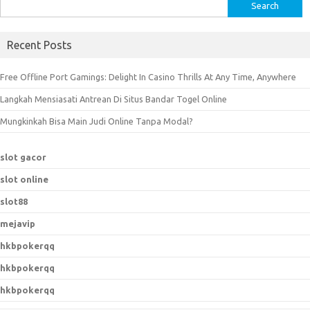
S
e
a
Recent Posts
r
c
Free Offline Port Gamings: Delight In Casino Thrills At Any Time, Anywhere
h
Langkah Mensiasati Antrean Di Situs Bandar Togel Online
f
o
Mungkinkah Bisa Main Judi Online Tanpa Modal?
r
:
slot gacor
slot online
slot88
mejavip
hkbpokerqq
hkbpokerqq
hkbpokerqq