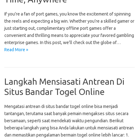
If you’re a fan of port games, you know the excitement of spinning
the reels and expecting a big win. Whether you’re a skilled gamer or
just starting out, complimentary offline port games offer a
convenient and thrilling means to appreciate your favored gambling
enterprise games. In this post, we’ll check out the globe of…
Read More »
Langkah Mensiasati Antrean Di
Situs Bandar Togel Online
Mengatasi antrean di situs bandar togel online bisa menjadi
tantangan, terutama saat banyak pemain mengakses situs secara
bersamaan, seperti saat mendekati waktu pengundian. Berikut
beberapa langkah yang bisa Anda lakukan untuk mensiasati antrean
dan memastikan pengalaman bermain togel online lebih lancar: 1.