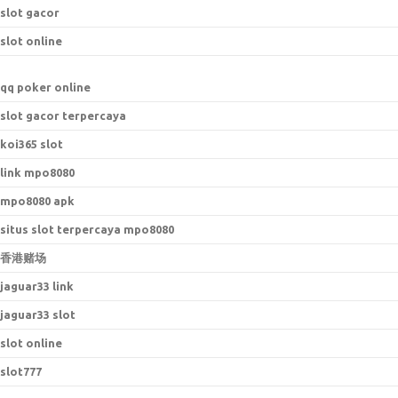
slot gacor
slot online
qq poker online
slot gacor terpercaya
koi365 slot
link mpo8080
mpo8080 apk
situs slot terpercaya mpo8080
香港赌场
jaguar33 link
jaguar33 slot
slot online
slot777