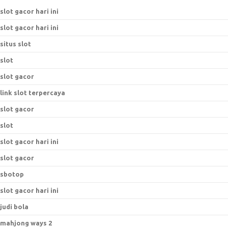
slot gacor hari ini
slot gacor hari ini
situs slot
slot
slot gacor
link slot terpercaya
slot gacor
slot
slot gacor hari ini
slot gacor
sbotop
slot gacor hari ini
judi bola
mahjong ways 2