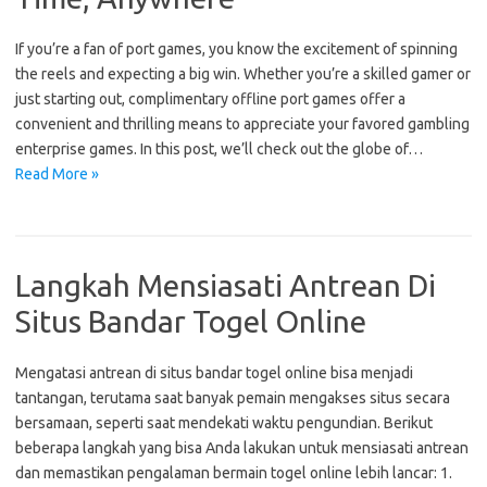
If you’re a fan of port games, you know the excitement of spinning
the reels and expecting a big win. Whether you’re a skilled gamer or
just starting out, complimentary offline port games offer a
convenient and thrilling means to appreciate your favored gambling
enterprise games. In this post, we’ll check out the globe of…
Read More »
Langkah Mensiasati Antrean Di
Situs Bandar Togel Online
Mengatasi antrean di situs bandar togel online bisa menjadi
tantangan, terutama saat banyak pemain mengakses situs secara
bersamaan, seperti saat mendekati waktu pengundian. Berikut
beberapa langkah yang bisa Anda lakukan untuk mensiasati antrean
dan memastikan pengalaman bermain togel online lebih lancar: 1.