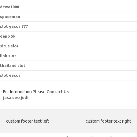
dewa1000
spaceman
slot gacor 777
depo 5k
situs slot
link slot
thailand slot
slot gacor
For Information Please
Contact Us
jasa seo judi
custom footer text left
custom footer text right