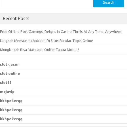
S
e
a
Recent Posts
r
c
Free Offline Port Gamings: Delight In Casino Thrills At Any Time, Anywhere
h
Langkah Mensiasati Antrean Di Situs Bandar Togel Online
f
o
Mungkinkah Bisa Main Judi Online Tanpa Modal?
r
:
slot gacor
slot online
slot88
mejavip
hkbpokerqq
hkbpokerqq
hkbpokerqq