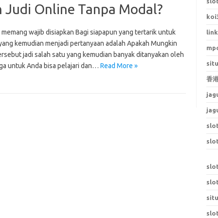
slo
 Judi Online Tanpa Modal?
koi
g memang wajib disiapkan Bagi siapapun yang tertarik untuk
lin
i yang kemudian menjadi pertanyaan adalah Apakah Mungkin
mpo
ersebut jadi salah satu yang kemudian banyak ditanyakan oleh
sit
uga untuk Anda bisa pelajari dan…
Read More »
香
jag
jag
slo
slo
slo
slo
sit
slo