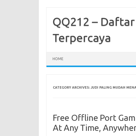
Skip
to
content
QQ212 – Daftar 
Terpercaya
HOME
CATEGORY ARCHIVES:
JUDI PALING MUDAH MEN
Free Offline Port Gami
At Any Time, Anywhe