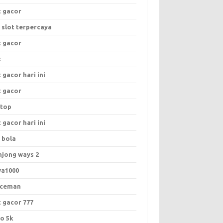
t gacor
k slot terpercaya
t gacor
t
t gacor hari ini
t gacor
top
t gacor hari ini
i bola
jong ways 2
a1000
aceman
t gacor 777
o 5k