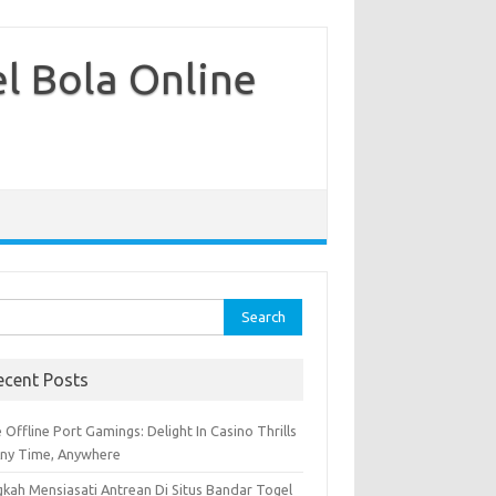
el Bola Online
rch
ecent Posts
 Offline Port Gamings: Delight In Casino Thrills
Any Time, Anywhere
gkah Mensiasati Antrean Di Situs Bandar Togel