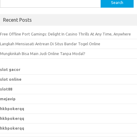
S
e
a
Recent Posts
r
c
Free Offline Port Gamings: Delight In Casino Thrills At Any Time, Anywhere
h
Langkah Mensiasati Antrean Di Situs Bandar Togel Online
f
o
Mungkinkah Bisa Main Judi Online Tanpa Modal?
r
:
slot gacor
slot online
slot88
mejavip
hkbpokerqq
hkbpokerqq
hkbpokerqq