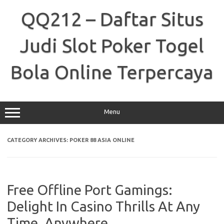
Skip
to
QQ212 – Daftar Situs
content
Judi Slot Poker Togel
Bola Online Terpercaya
Menu
CATEGORY ARCHIVES:
POKER 88 ASIA ONLINE
Free Offline Port Gamings:
Delight In Casino Thrills At Any
Time, Anywhere