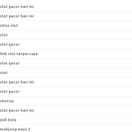
slot gacor hari ini
slot gacor hari ini
situs slot
slot
slot gacor
link slot terpercaya
slot gacor
slot
slot gacor hari ini
slot gacor
sbotop
slot gacor hari ini
judi bola
mahjong ways 2