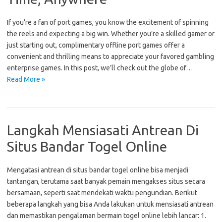
If you’re a fan of port games, you know the excitement of spinning
the reels and expecting a big win. Whether you’re a skilled gamer or
just starting out, complimentary offline port games offer a
convenient and thrilling means to appreciate your favored gambling
enterprise games. In this post, we’ll check out the globe of…
Read More »
Langkah Mensiasati Antrean Di
Situs Bandar Togel Online
Mengatasi antrean di situs bandar togel online bisa menjadi
tantangan, terutama saat banyak pemain mengakses situs secara
bersamaan, seperti saat mendekati waktu pengundian. Berikut
beberapa langkah yang bisa Anda lakukan untuk mensiasati antrean
dan memastikan pengalaman bermain togel online lebih lancar: 1.