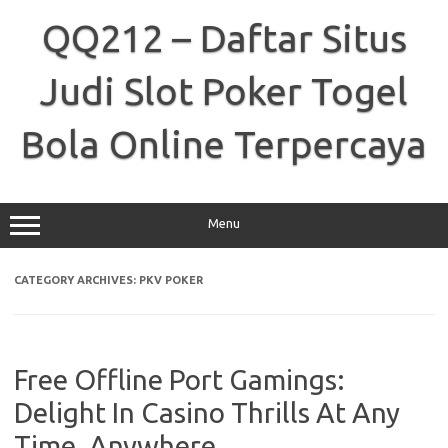
Skip
to
QQ212 – Daftar Situs
content
Judi Slot Poker Togel
Bola Online Terpercaya
Menu
CATEGORY ARCHIVES:
PKV POKER
Free Offline Port Gamings:
Delight In Casino Thrills At Any
Time, Anywhere