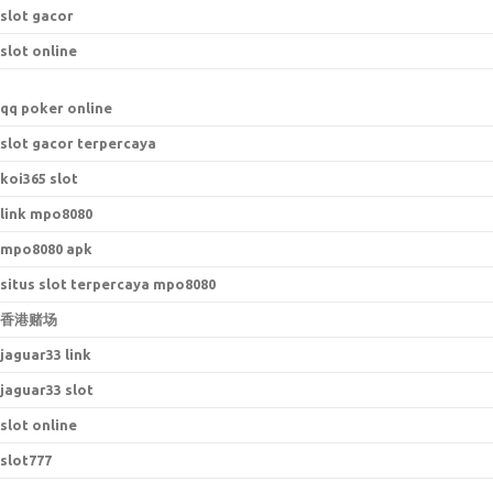
slot gacor
slot online
qq poker online
slot gacor terpercaya
koi365 slot
link mpo8080
mpo8080 apk
situs slot terpercaya mpo8080
香港赌场
jaguar33 link
jaguar33 slot
slot online
slot777