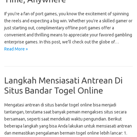
If you’re a fan of port games, you know the excitement of spinning
the reels and expecting a big win. Whether you’re a skilled gamer or
just starting out, complimentary offline port games offer a
convenient and thrilling means to appreciate your favored gambling
enterprise games. In this post, we’ll check out the globe of…
Read More »
Langkah Mensiasati Antrean Di
Situs Bandar Togel Online
Mengatasi antrean di situs bandar togel online bisa menjadi
tantangan, terutama saat banyak pemain mengakses situs secara
bersamaan, seperti saat mendekati waktu pengundian. Berikut
beberapa langkah yang bisa Anda lakukan untuk mensiasati antrean
dan memastikan pengalaman bermain togel online lebih lancar: 1.