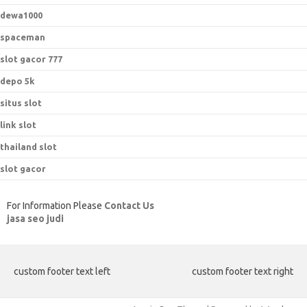
dewa1000
spaceman
slot gacor 777
depo 5k
situs slot
link slot
thailand slot
slot gacor
For Information Please
Contact Us
jasa seo judi
custom footer text left
custom footer text right