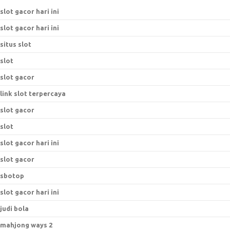
slot gacor hari ini
slot gacor hari ini
situs slot
slot
slot gacor
link slot terpercaya
slot gacor
slot
slot gacor hari ini
slot gacor
sbotop
slot gacor hari ini
judi bola
mahjong ways 2