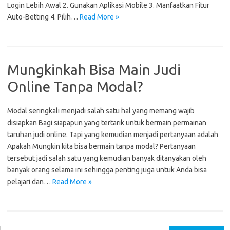
Login Lebih Awal 2. Gunakan Aplikasi Mobile 3. Manfaatkan Fitur
Auto-Betting 4. Pilih…
Read More »
Mungkinkah Bisa Main Judi
Online Tanpa Modal?
Modal seringkali menjadi salah satu hal yang memang wajib
disiapkan Bagi siapapun yang tertarik untuk bermain permainan
taruhan judi online. Tapi yang kemudian menjadi pertanyaan adalah
Apakah Mungkin kita bisa bermain tanpa modal? Pertanyaan
tersebut jadi salah satu yang kemudian banyak ditanyakan oleh
banyak orang selama ini sehingga penting juga untuk Anda bisa
pelajari dan…
Read More »