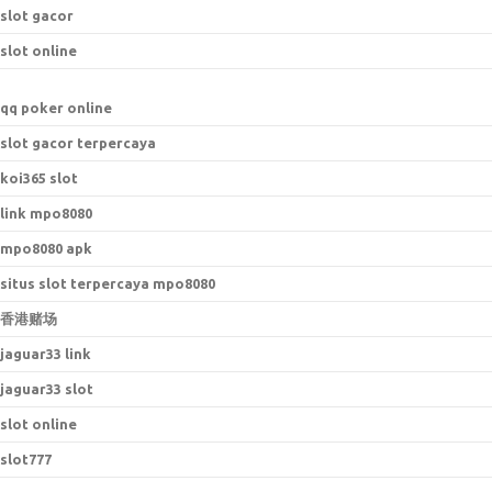
slot gacor
slot online
qq poker online
slot gacor terpercaya
koi365 slot
link mpo8080
mpo8080 apk
situs slot terpercaya mpo8080
香港赌场
jaguar33 link
jaguar33 slot
slot online
slot777