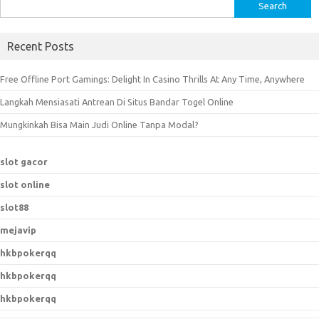
S
e
a
Recent Posts
r
c
Free Offline Port Gamings: Delight In Casino Thrills At Any Time, Anywhere
h
Langkah Mensiasati Antrean Di Situs Bandar Togel Online
f
o
Mungkinkah Bisa Main Judi Online Tanpa Modal?
r
:
slot gacor
slot online
slot88
mejavip
hkbpokerqq
hkbpokerqq
hkbpokerqq