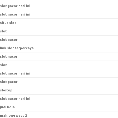
slot gacor hari ini
slot gacor hari ini
situs slot
slot
slot gacor
link slot terpercaya
slot gacor
slot
slot gacor hari ini
slot gacor
sbotop
slot gacor hari ini
judi bola
mahjong ways 2