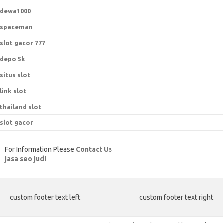
dewa1000
spaceman
slot gacor 777
depo 5k
situs slot
link slot
thailand slot
slot gacor
For Information Please
Contact Us
jasa seo judi
custom footer text left
custom footer text right