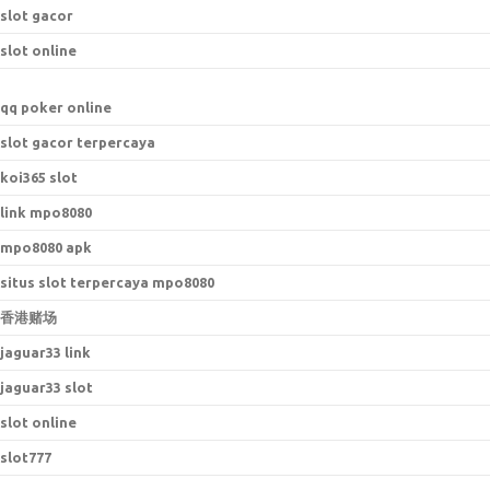
slot gacor
slot online
qq poker online
slot gacor terpercaya
koi365 slot
link mpo8080
mpo8080 apk
situs slot terpercaya mpo8080
香港赌场
jaguar33 link
jaguar33 slot
slot online
slot777