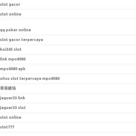
slot gacor
slot online
qq poker online
slot gacor terpercaya
koi365 slot
link mpo8080
mpo8080 apk
situs slot terpercaya mpo8080
香港赌场
jaguar33 link
jaguar33 slot
slot online
slot777