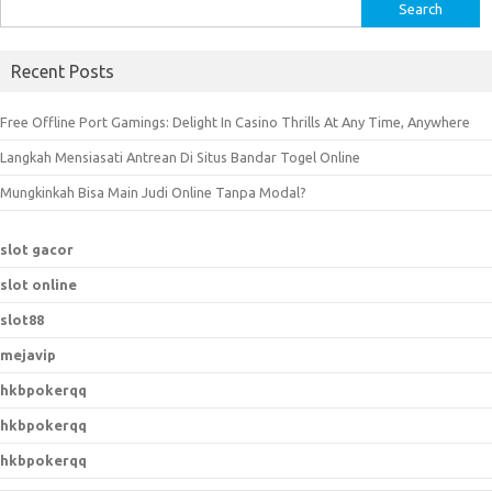
S
e
a
Recent Posts
r
c
Free Offline Port Gamings: Delight In Casino Thrills At Any Time, Anywhere
h
Langkah Mensiasati Antrean Di Situs Bandar Togel Online
f
o
Mungkinkah Bisa Main Judi Online Tanpa Modal?
r
:
slot gacor
slot online
slot88
mejavip
hkbpokerqq
hkbpokerqq
hkbpokerqq