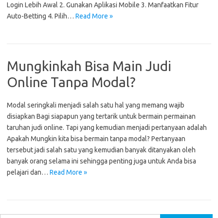
Login Lebih Awal 2. Gunakan Aplikasi Mobile 3. Manfaatkan Fitur
Auto-Betting 4. Pilih…
Read More »
Mungkinkah Bisa Main Judi
Online Tanpa Modal?
Modal seringkali menjadi salah satu hal yang memang wajib
disiapkan Bagi siapapun yang tertarik untuk bermain permainan
taruhan judi online. Tapi yang kemudian menjadi pertanyaan adalah
Apakah Mungkin kita bisa bermain tanpa modal? Pertanyaan
tersebut jadi salah satu yang kemudian banyak ditanyakan oleh
banyak orang selama ini sehingga penting juga untuk Anda bisa
pelajari dan…
Read More »