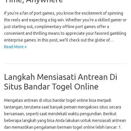
If you’re a fan of port games, you know the excitement of spinning
the reels and expecting a big win. Whether you’re a skilled gamer or
just starting out, complimentary offline port games offer a
convenient and thrilling means to appreciate your favored gambling
enterprise games. In this post, we’ll check out the globe of…
Read More »
Langkah Mensiasati Antrean Di
Situs Bandar Togel Online
Mengatasi antrean di situs bandar togel online bisa menjadi
tantangan, terutama saat banyak pemain mengakses situs secara
bersamaan, seperti saat mendekati waktu pengundian. Berikut
beberapa langkah yang bisa Anda lakukan untuk mensiasati antrean
dan memastikan pengalaman bermain togel online lebih lancar: 1.