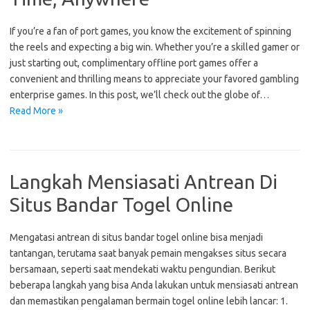
If you’re a fan of port games, you know the excitement of spinning
the reels and expecting a big win. Whether you’re a skilled gamer or
just starting out, complimentary offline port games offer a
convenient and thrilling means to appreciate your favored gambling
enterprise games. In this post, we’ll check out the globe of…
Read More »
Langkah Mensiasati Antrean Di
Situs Bandar Togel Online
Mengatasi antrean di situs bandar togel online bisa menjadi
tantangan, terutama saat banyak pemain mengakses situs secara
bersamaan, seperti saat mendekati waktu pengundian. Berikut
beberapa langkah yang bisa Anda lakukan untuk mensiasati antrean
dan memastikan pengalaman bermain togel online lebih lancar: 1.