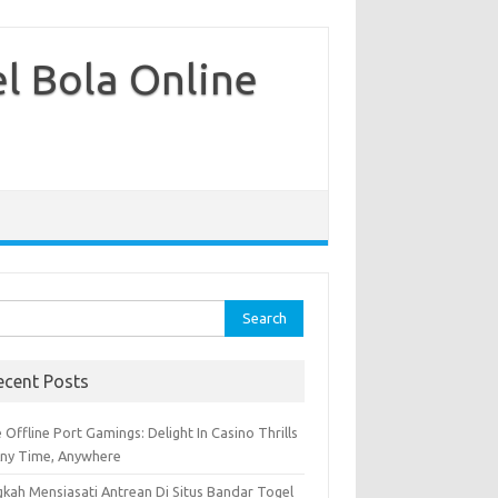
el Bola Online
rch
ecent Posts
 Offline Port Gamings: Delight In Casino Thrills
Any Time, Anywhere
gkah Mensiasati Antrean Di Situs Bandar Togel