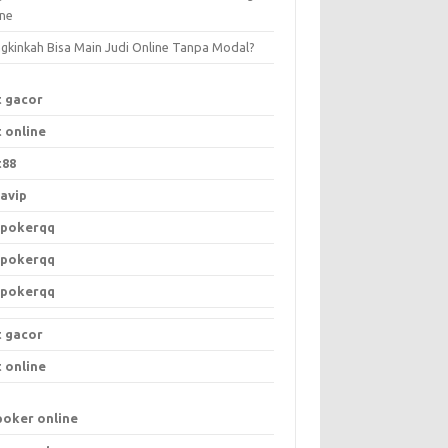
ine
gkinkah Bisa Main Judi Online Tanpa Modal?
t gacor
t online
t88
avip
bpokerqq
bpokerqq
bpokerqq
t gacor
t online
poker online