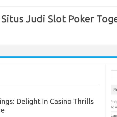
Situs Judi Slot Poker Tog
Sea
for:
R
ngs: Delight In Casino Thrills
Free
At 
re
Lan