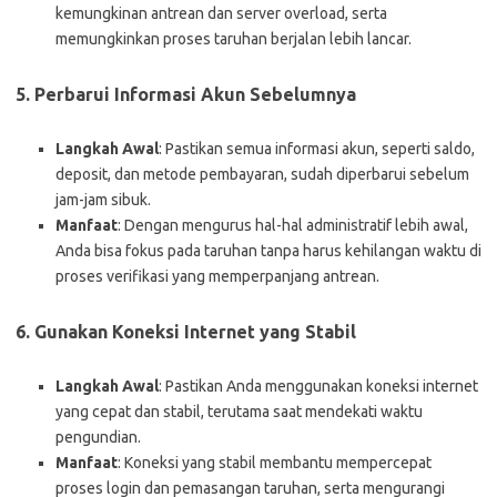
kemungkinan antrean dan server overload, serta
memungkinkan proses taruhan berjalan lebih lancar.
5.
Perbarui Informasi Akun Sebelumnya
Langkah Awal
: Pastikan semua informasi akun, seperti saldo,
deposit, dan metode pembayaran, sudah diperbarui sebelum
jam-jam sibuk.
Manfaat
: Dengan mengurus hal-hal administratif lebih awal,
Anda bisa fokus pada taruhan tanpa harus kehilangan waktu di
proses verifikasi yang memperpanjang antrean.
6.
Gunakan Koneksi Internet yang Stabil
Langkah Awal
: Pastikan Anda menggunakan koneksi internet
yang cepat dan stabil, terutama saat mendekati waktu
pengundian.
Manfaat
: Koneksi yang stabil membantu mempercepat
proses login dan pemasangan taruhan, serta mengurangi