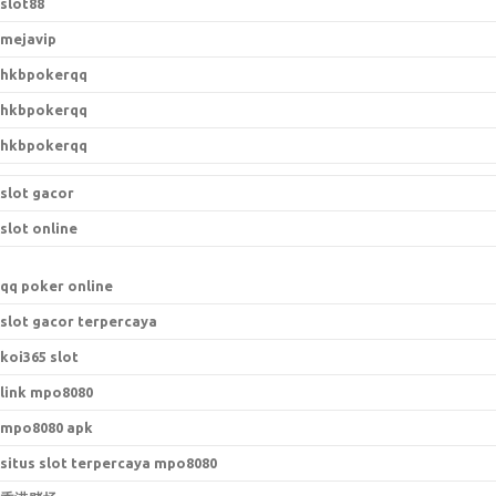
slot88
mejavip
hkbpokerqq
hkbpokerqq
hkbpokerqq
slot gacor
slot online
qq poker online
slot gacor terpercaya
koi365 slot
link mpo8080
mpo8080 apk
situs slot terpercaya mpo8080