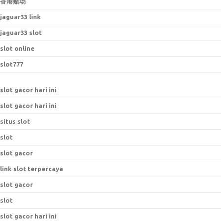
香港赌场
jaguar33 link
jaguar33 slot
slot online
slot777
slot gacor hari ini
slot gacor hari ini
situs slot
slot
slot gacor
link slot terpercaya
slot gacor
slot
slot gacor hari ini