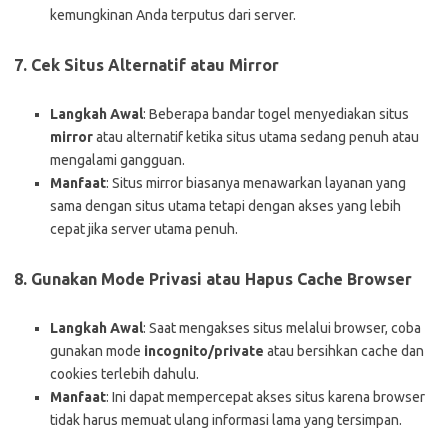
kemungkinan Anda terputus dari server.
7.
Cek Situs Alternatif atau Mirror
Langkah Awal
: Beberapa bandar togel menyediakan situs
mirror
atau alternatif ketika situs utama sedang penuh atau
mengalami gangguan.
Manfaat
: Situs mirror biasanya menawarkan layanan yang
sama dengan situs utama tetapi dengan akses yang lebih
cepat jika server utama penuh.
8.
Gunakan Mode Privasi atau Hapus Cache Browser
Langkah Awal
: Saat mengakses situs melalui browser, coba
gunakan mode
incognito/private
atau bersihkan cache dan
cookies terlebih dahulu.
Manfaat
: Ini dapat mempercepat akses situs karena browser
tidak harus memuat ulang informasi lama yang tersimpan.