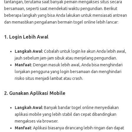
tantangan, terutama saat banyak pemain mengakses situs secara
bersamaan, seperti saat mendekati waktu pengundian. Berikut
beberapa langkah yang bisa Anda lakukan untuk mensiasati antrean
dan memastikan pengalaman bermain togel online lebih lancar:
1.
Login Lebih Awal
Langkah Awal
: Cobalah untuk login ke akun Anda lebih awal,
jauh sebelum jam-jam sibuk atau menjelang pengundian.
Manfaat
: Dengan masuk lebih awal, Anda bisa menghindari
lonjakan pengguna yang login bersamaan dan menghindari
risiko situs menjadi lambat atau crash.
2.
Gunakan Aplikasi Mobile
Langkah Awal
: Banyak bandar togel online menyediakan
aplikasi mobile yang lebih stabil dan cepat dibandingkan
mengakses via browser.
Manfaat
: Aplikasi biasanya dirancang lebih ringan dan dapat