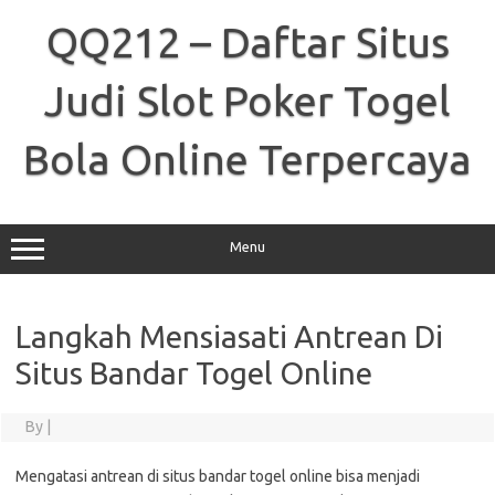
Skip
to
QQ212 – Daftar Situs
content
Judi Slot Poker Togel
Bola Online Terpercaya
Menu
Langkah Mensiasati Antrean Di
Situs Bandar Togel Online
By
|
Mengatasi antrean di situs bandar togel online bisa menjadi