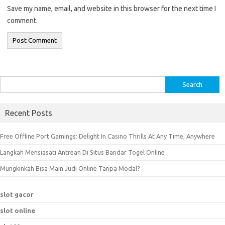
Save my name, email, and website in this browser for the next time I
comment.
S
e
a
Recent Posts
r
c
Free Offline Port Gamings: Delight In Casino Thrills At Any Time, Anywhere
h
Langkah Mensiasati Antrean Di Situs Bandar Togel Online
f
o
Mungkinkah Bisa Main Judi Online Tanpa Modal?
r
:
slot gacor
slot online