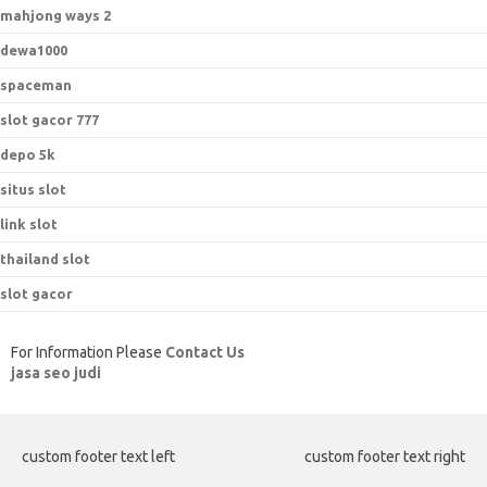
mahjong ways 2
dewa1000
spaceman
slot gacor 777
depo 5k
situs slot
link slot
thailand slot
slot gacor
For Information Please
Contact Us
jasa seo judi
custom footer text left
custom footer text right