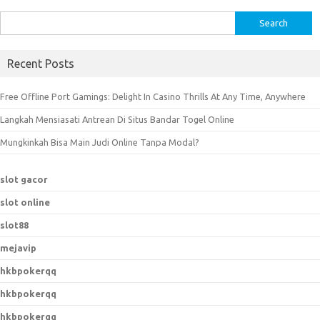
S
e
a
Recent Posts
r
c
Free Offline Port Gamings: Delight In Casino Thrills At Any Time, Anywhere
h
Langkah Mensiasati Antrean Di Situs Bandar Togel Online
f
o
Mungkinkah Bisa Main Judi Online Tanpa Modal?
r
:
slot gacor
slot online
slot88
mejavip
hkbpokerqq
hkbpokerqq
hkbpokerqq