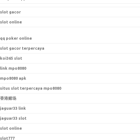
slot gacor
slot online
qq poker online
slot gacor terpercaya
koi365 slot
link mpo8080
mpo8080 apk
situs slot terpercaya mpo8080
香港赌场
jaguar33 link
jaguar33 slot
slot online
slot777