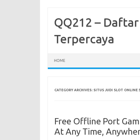
Skip
to
content
QQ212 – Daftar 
Terpercaya
HOME
CATEGORY ARCHIVES:
SITUS JUDI SLOT ONLINE 
Free Offline Port Gami
At Any Time, Anywhe