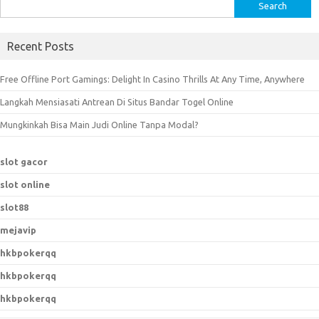
S
e
a
Recent Posts
r
c
Free Offline Port Gamings: Delight In Casino Thrills At Any Time, Anywhere
h
Langkah Mensiasati Antrean Di Situs Bandar Togel Online
f
o
Mungkinkah Bisa Main Judi Online Tanpa Modal?
r
:
slot gacor
slot online
slot88
mejavip
hkbpokerqq
hkbpokerqq
hkbpokerqq