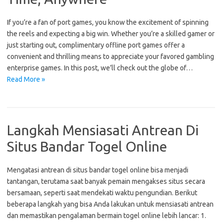
If you’re a fan of port games, you know the excitement of spinning
the reels and expecting a big win. Whether you’re a skilled gamer or
just starting out, complimentary offline port games offer a
convenient and thrilling means to appreciate your favored gambling
enterprise games. In this post, we’ll check out the globe of…
Read More »
Langkah Mensiasati Antrean Di
Situs Bandar Togel Online
Mengatasi antrean di situs bandar togel online bisa menjadi
tantangan, terutama saat banyak pemain mengakses situs secara
bersamaan, seperti saat mendekati waktu pengundian. Berikut
beberapa langkah yang bisa Anda lakukan untuk mensiasati antrean
dan memastikan pengalaman bermain togel online lebih lancar: 1.