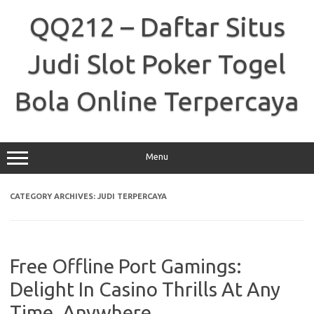
Skip
to
QQ212 – Daftar Situs
content
Judi Slot Poker Togel
Bola Online Terpercaya
Menu
CATEGORY ARCHIVES:
JUDI TERPERCAYA
Free Offline Port Gamings:
Delight In Casino Thrills At Any
Time, Anywhere