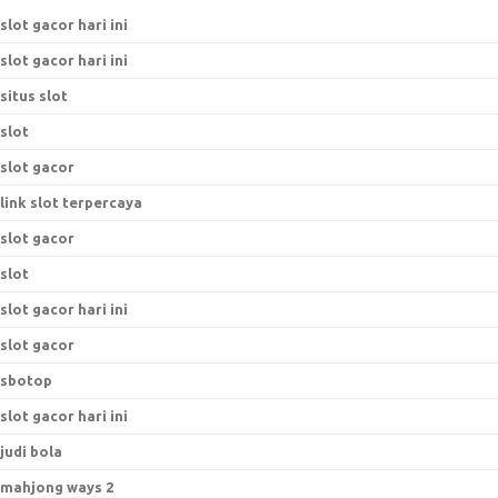
slot gacor hari ini
slot gacor hari ini
situs slot
slot
slot gacor
link slot terpercaya
slot gacor
slot
slot gacor hari ini
slot gacor
sbotop
slot gacor hari ini
judi bola
mahjong ways 2