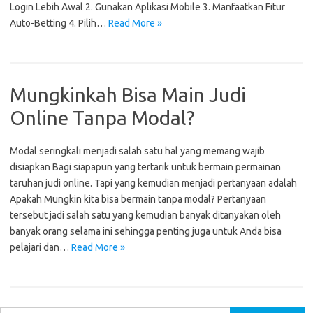
Login Lebih Awal 2. Gunakan Aplikasi Mobile 3. Manfaatkan Fitur
Auto-Betting 4. Pilih…
Read More »
Mungkinkah Bisa Main Judi
Online Tanpa Modal?
Modal seringkali menjadi salah satu hal yang memang wajib
disiapkan Bagi siapapun yang tertarik untuk bermain permainan
taruhan judi online. Tapi yang kemudian menjadi pertanyaan adalah
Apakah Mungkin kita bisa bermain tanpa modal? Pertanyaan
tersebut jadi salah satu yang kemudian banyak ditanyakan oleh
banyak orang selama ini sehingga penting juga untuk Anda bisa
pelajari dan…
Read More »