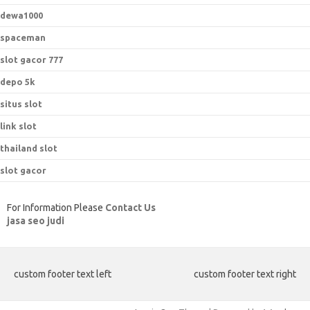
dewa1000
spaceman
slot gacor 777
depo 5k
situs slot
link slot
thailand slot
slot gacor
For Information Please
Contact Us
jasa seo judi
custom footer text left
custom footer text right