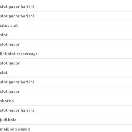
slot gacor hari ini
slot gacor hari ini
situs slot
slot
slot gacor
link slot terpercaya
slot gacor
slot
slot gacor hari ini
slot gacor
sbotop
slot gacor hari ini
judi bola
mahjong ways 2