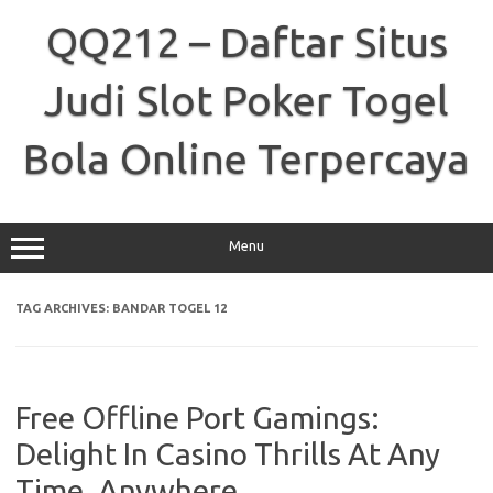
Skip
to
QQ212 – Daftar Situs
content
Judi Slot Poker Togel
Bola Online Terpercaya
Menu
TAG ARCHIVES:
BANDAR TOGEL 12
Free Offline Port Gamings:
Delight In Casino Thrills At Any
Time, Anywhere