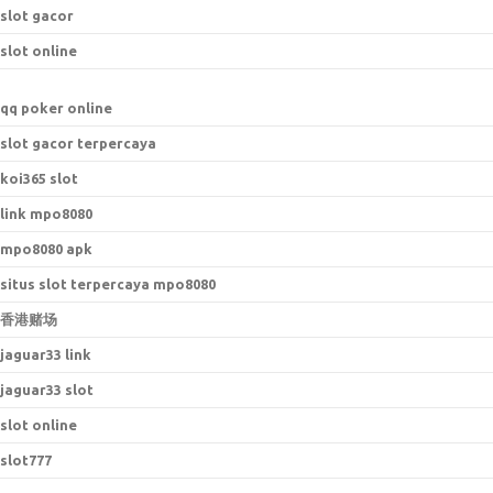
slot gacor
slot online
qq poker online
slot gacor terpercaya
koi365 slot
link mpo8080
mpo8080 apk
situs slot terpercaya mpo8080
香港赌场
jaguar33 link
jaguar33 slot
slot online
slot777