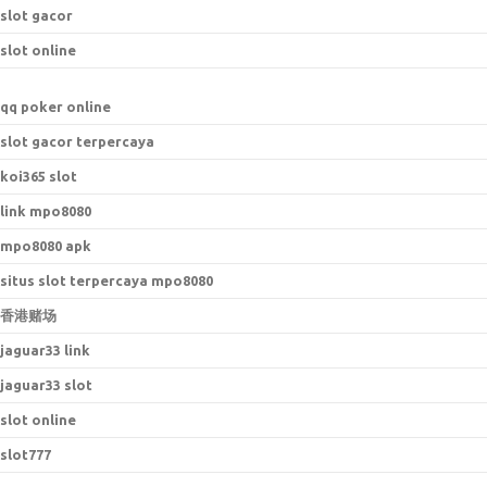
slot gacor
slot online
qq poker online
slot gacor terpercaya
koi365 slot
link mpo8080
mpo8080 apk
situs slot terpercaya mpo8080
香港赌场
jaguar33 link
jaguar33 slot
slot online
slot777