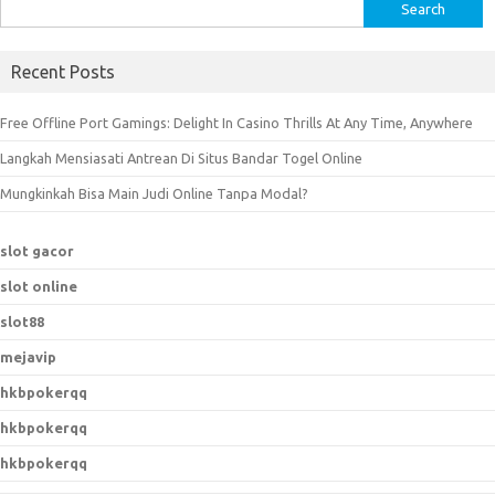
S
e
a
Recent Posts
r
c
Free Offline Port Gamings: Delight In Casino Thrills At Any Time, Anywhere
h
Langkah Mensiasati Antrean Di Situs Bandar Togel Online
f
o
Mungkinkah Bisa Main Judi Online Tanpa Modal?
r
:
slot gacor
slot online
slot88
mejavip
hkbpokerqq
hkbpokerqq
hkbpokerqq