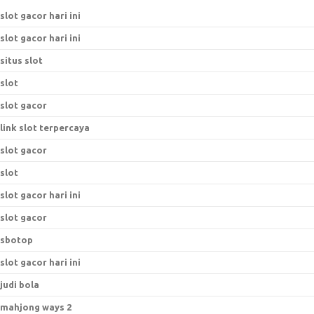
slot gacor hari ini
slot gacor hari ini
situs slot
slot
slot gacor
link slot terpercaya
slot gacor
slot
slot gacor hari ini
slot gacor
sbotop
slot gacor hari ini
judi bola
mahjong ways 2