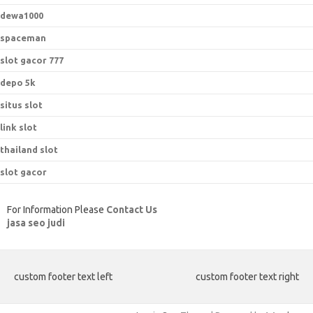
dewa1000
spaceman
slot gacor 777
depo 5k
situs slot
link slot
thailand slot
slot gacor
For Information Please
Contact Us
jasa seo judi
custom footer text left
custom footer text right