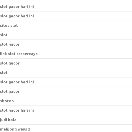
slot gacor hari ini
slot gacor hari ini
situs slot
slot
slot gacor
link slot terpercaya
slot gacor
slot
slot gacor hari ini
slot gacor
sbotop
slot gacor hari ini
judi bola
mahjong ways 2