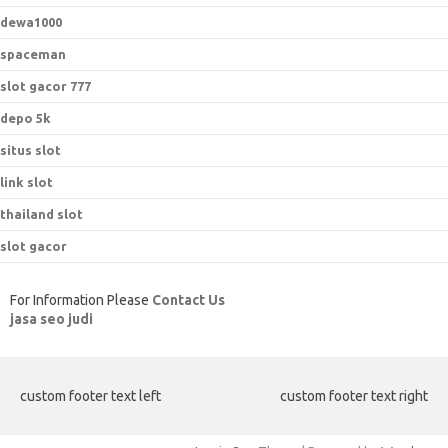
dewa1000
spaceman
slot gacor 777
depo 5k
situs slot
link slot
thailand slot
slot gacor
For Information Please
Contact Us
jasa seo judi
custom footer text left
custom footer text right