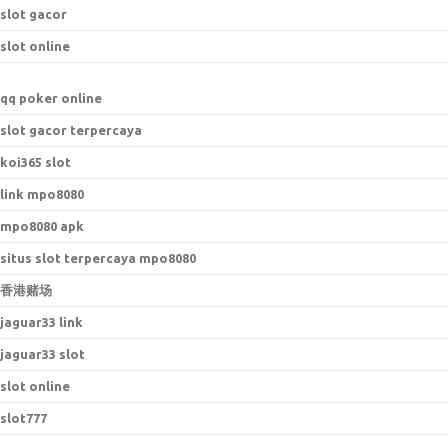
slot gacor
slot online
qq poker online
slot gacor terpercaya
koi365 slot
link mpo8080
mpo8080 apk
situs slot terpercaya mpo8080
香港赌场
jaguar33 link
jaguar33 slot
slot online
slot777