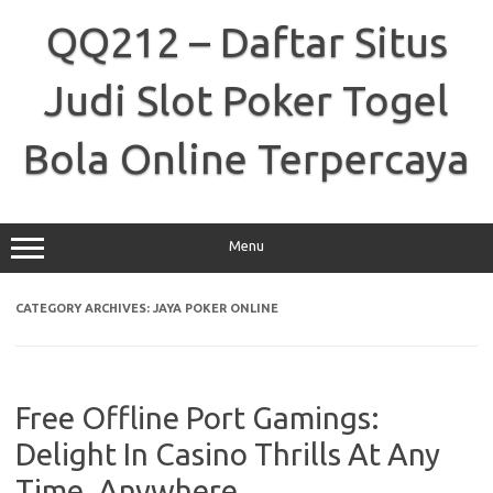
Skip
to
QQ212 – Daftar Situs
content
Judi Slot Poker Togel
Bola Online Terpercaya
Menu
CATEGORY ARCHIVES:
JAYA POKER ONLINE
Free Offline Port Gamings:
Delight In Casino Thrills At Any
Time, Anywhere