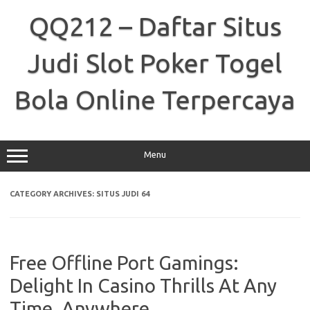
Skip
to
QQ212 – Daftar Situs
content
Judi Slot Poker Togel
Bola Online Terpercaya
Menu
CATEGORY ARCHIVES:
SITUS JUDI 64
Free Offline Port Gamings:
Delight In Casino Thrills At Any
Time, Anywhere