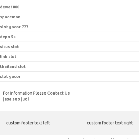
dewa1000
spaceman
slot gacor 777
depo 5k
situs slot
link slot
thailand slot
slot gacor
For Information Please
Contact Us
jasa seo judi
custom footer text left
custom footer text right