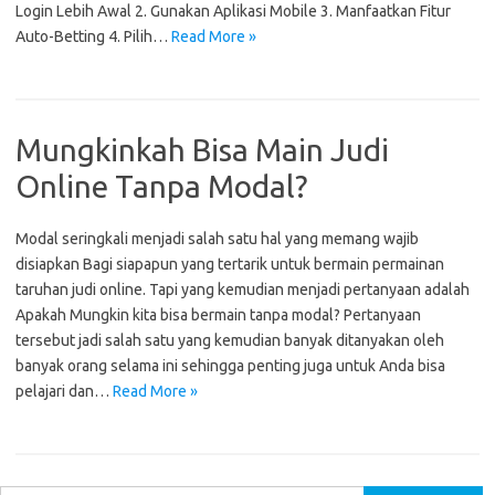
Login Lebih Awal 2. Gunakan Aplikasi Mobile 3. Manfaatkan Fitur
Auto-Betting 4. Pilih…
Read More »
Mungkinkah Bisa Main Judi
Online Tanpa Modal?
Modal seringkali menjadi salah satu hal yang memang wajib
disiapkan Bagi siapapun yang tertarik untuk bermain permainan
taruhan judi online. Tapi yang kemudian menjadi pertanyaan adalah
Apakah Mungkin kita bisa bermain tanpa modal? Pertanyaan
tersebut jadi salah satu yang kemudian banyak ditanyakan oleh
banyak orang selama ini sehingga penting juga untuk Anda bisa
pelajari dan…
Read More »