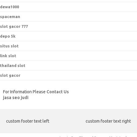
dewa1000
spaceman
slot gacor 777
depo 5k
situs slot
link slot
thailand slot
slot gacor
For Information Please
Contact Us
jasa seo judi
custom footer text left
custom footer text right