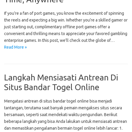
If you’re a fan of port games, you know the excitement of spinning
the reels and expecting a big win. Whether you’re a skilled gamer or
just starting out, complimentary offline port games offer a
convenient and thrilling means to appreciate your favored gambling
enterprise games. In this post, we’ll check out the globe of…
Read More »
Langkah Mensiasati Antrean Di
Situs Bandar Togel Online
Mengatasi antrean di situs bandar togel online bisa menjadi
tantangan, terutama saat banyak pemain mengakses situs secara
bersamaan, seperti saat mendekati waktu pengundian. Berikut
beberapa langkah yang bisa Anda lakukan untuk mensiasati antrean
dan memastikan pengalaman bermain togel online lebih lancar: 1.