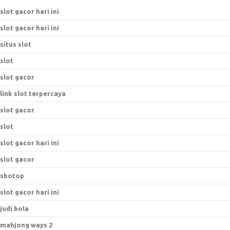
slot gacor hari ini
slot gacor hari ini
situs slot
slot
slot gacor
link slot terpercaya
slot gacor
slot
slot gacor hari ini
slot gacor
sbotop
slot gacor hari ini
judi bola
mahjong ways 2