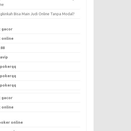
ine
gkinkah Bisa Main Judi Online Tanpa Modal?
t gacor
t online
t88
avip
bpokerqq
bpokerqq
bpokerqq
t gacor
t online
poker online