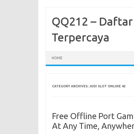
Skip
to
content
QQ212 – Daftar 
Terpercaya
HOME
CATEGORY ARCHIVES:
JUDI SLOT ONLINE 42
Free Offline Port Gami
At Any Time, Anywhe