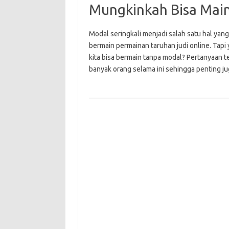
Mungkinkah Bisa Main
Modal seringkali menjadi salah satu hal yan
bermain permainan taruhan judi online. Tap
kita bisa bermain tanpa modal? Pertanyaan t
banyak orang selama ini sehingga penting j