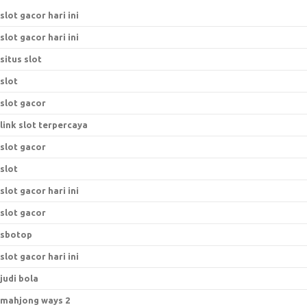
slot gacor hari ini
slot gacor hari ini
situs slot
slot
slot gacor
link slot terpercaya
slot gacor
slot
slot gacor hari ini
slot gacor
sbotop
slot gacor hari ini
judi bola
mahjong ways 2