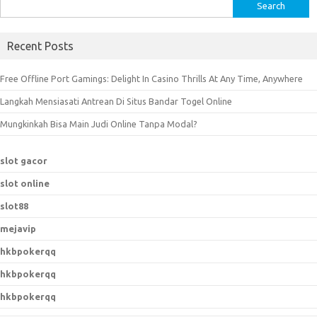
S
e
a
Recent Posts
r
c
Free Offline Port Gamings: Delight In Casino Thrills At Any Time, Anywhere
h
Langkah Mensiasati Antrean Di Situs Bandar Togel Online
f
o
Mungkinkah Bisa Main Judi Online Tanpa Modal?
r
:
slot gacor
slot online
slot88
mejavip
hkbpokerqq
hkbpokerqq
hkbpokerqq