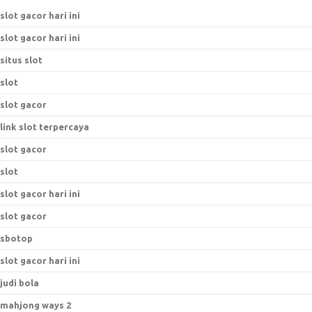
slot gacor hari ini
slot gacor hari ini
situs slot
slot
slot gacor
link slot terpercaya
slot gacor
slot
slot gacor hari ini
slot gacor
sbotop
slot gacor hari ini
judi bola
mahjong ways 2