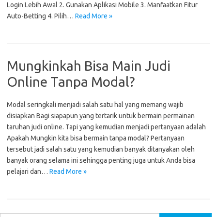
Login Lebih Awal 2. Gunakan Aplikasi Mobile 3. Manfaatkan Fitur
Auto-Betting 4. Pilih…
Read More »
Mungkinkah Bisa Main Judi
Online Tanpa Modal?
Modal seringkali menjadi salah satu hal yang memang wajib
disiapkan Bagi siapapun yang tertarik untuk bermain permainan
taruhan judi online. Tapi yang kemudian menjadi pertanyaan adalah
Apakah Mungkin kita bisa bermain tanpa modal? Pertanyaan
tersebut jadi salah satu yang kemudian banyak ditanyakan oleh
banyak orang selama ini sehingga penting juga untuk Anda bisa
pelajari dan…
Read More »