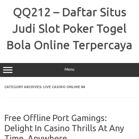
Skip
to
QQ212 – Daftar Situs
content
Judi Slot Poker Togel
Bola Online Terpercaya
Menu
CATEGORY ARCHIVES:
LIVE CASINO ONLINE 84
Free Offline Port Gamings:
Delight In Casino Thrills At Any
Time, Anywhere