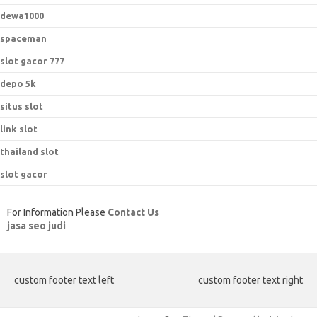
dewa1000
spaceman
slot gacor 777
depo 5k
situs slot
link slot
thailand slot
slot gacor
For Information Please
Contact Us
jasa seo judi
custom footer text left
custom footer text right