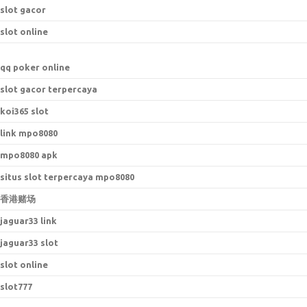
slot gacor
slot online
qq poker online
slot gacor terpercaya
koi365 slot
link mpo8080
mpo8080 apk
situs slot terpercaya mpo8080
香港赌场
jaguar33 link
jaguar33 slot
slot online
slot777