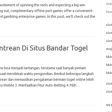
Onl
excitement of spinning the reels and expecting a big win.
ing out, complimentary offline port games offer a convenient
Mun
ed gambling enterprise games. In this post, we’ll check out the
slo
slo
slo
trean Di Situs Bandar Togel
mej
hk
hk
ine bisa menjadi tantangan, terutama saat banyak pemain
hk
 saat mendekati waktu pengundian. Berikut beberapa langkah
trean dan memastikan pengalaman bermain togel online lebih
slo
asi Mobile 3. Manfaatkan Fitur Auto-Betting 4. Pilih…
slo
qq 