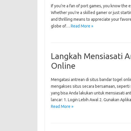
If you’re a fan of port games, you know the 
Whether you’re a skilled gamer or just start
and thrilling means to appreciate your favor
globe of…
Read More »
Langkah Mensiasati An
Online
Mengatasi antrean di situs bandar togel onl
mengakses situs secara bersamaan, seperti
yang bisa Anda lakukan untuk mensiasati an
lancar: 1. Login Lebih Awal 2. Gunakan Aplik
Read More »