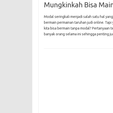
Mungkinkah Bisa Main
Modal seringkali menjadi salah satu hal yan
bermain permainan taruhan judi online. Tap
kita bisa bermain tanpa modal? Pertanyaan t
banyak orang selama ini sehingga penting j