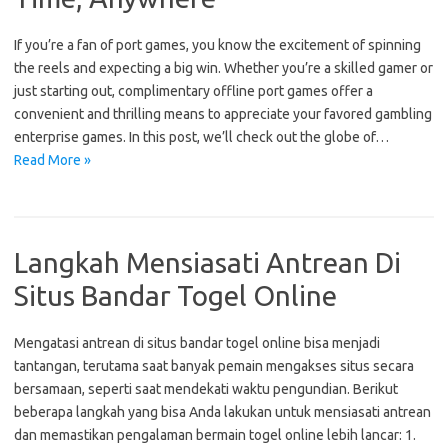
If you’re a fan of port games, you know the excitement of spinning
the reels and expecting a big win. Whether you’re a skilled gamer or
just starting out, complimentary offline port games offer a
convenient and thrilling means to appreciate your favored gambling
enterprise games. In this post, we’ll check out the globe of…
Read More »
Langkah Mensiasati Antrean Di
Situs Bandar Togel Online
Mengatasi antrean di situs bandar togel online bisa menjadi
tantangan, terutama saat banyak pemain mengakses situs secara
bersamaan, seperti saat mendekati waktu pengundian. Berikut
beberapa langkah yang bisa Anda lakukan untuk mensiasati antrean
dan memastikan pengalaman bermain togel online lebih lancar: 1.