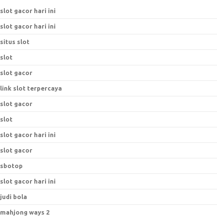
slot gacor hari ini
slot gacor hari ini
situs slot
slot
slot gacor
link slot terpercaya
slot gacor
slot
slot gacor hari ini
slot gacor
sbotop
slot gacor hari ini
judi bola
mahjong ways 2