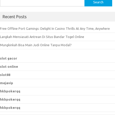
S
e
a
Recent Posts
r
c
Free Offline Port Gamings: Delight In Casino Thrills At Any Time, Anywhere
h
Langkah Mensiasati Antrean Di Situs Bandar Togel Online
f
o
Mungkinkah Bisa Main Judi Online Tanpa Modal?
r
:
slot gacor
slot online
slot88
mejavip
hkbpokerqq
hkbpokerqq
hkbpokerqq