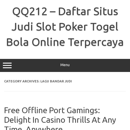
Skip
to
QQ212 – Daftar Situs
content
Judi Slot Poker Togel
Bola Online Terpercaya
Menu
CATEGORY ARCHIVES:
LAGU BANDAR JUDI
Free Offline Port Gamings:
Delight In Casino Thrills At Any
Time, Anywhere