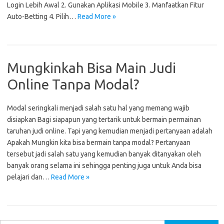
Login Lebih Awal 2. Gunakan Aplikasi Mobile 3. Manfaatkan Fitur
Auto-Betting 4. Pilih…
Read More »
Mungkinkah Bisa Main Judi
Online Tanpa Modal?
Modal seringkali menjadi salah satu hal yang memang wajib
disiapkan Bagi siapapun yang tertarik untuk bermain permainan
taruhan judi online. Tapi yang kemudian menjadi pertanyaan adalah
Apakah Mungkin kita bisa bermain tanpa modal? Pertanyaan
tersebut jadi salah satu yang kemudian banyak ditanyakan oleh
banyak orang selama ini sehingga penting juga untuk Anda bisa
pelajari dan…
Read More »