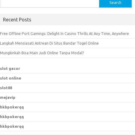
S
e
a
Recent Posts
r
c
Free Offline Port Gamings: Delight In Casino Thrills At Any Time, Anywhere
h
Langkah Mensiasati Antrean Di Situs Bandar Togel Online
f
o
Mungkinkah Bisa Main Judi Online Tanpa Modal?
r
:
slot gacor
slot online
slot88
mejavip
hkbpokerqq
hkbpokerqq
hkbpokerqq