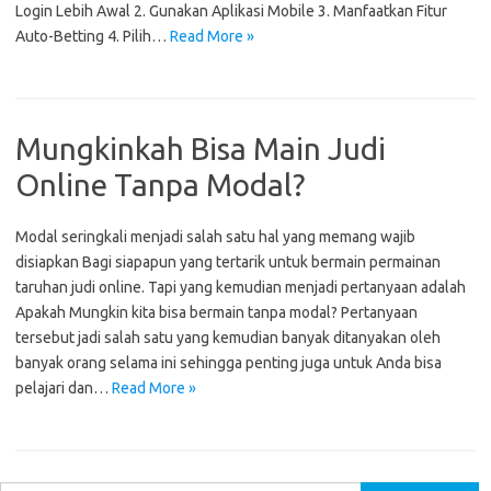
Login Lebih Awal 2. Gunakan Aplikasi Mobile 3. Manfaatkan Fitur
Auto-Betting 4. Pilih…
Read More »
Mungkinkah Bisa Main Judi
Online Tanpa Modal?
Modal seringkali menjadi salah satu hal yang memang wajib
disiapkan Bagi siapapun yang tertarik untuk bermain permainan
taruhan judi online. Tapi yang kemudian menjadi pertanyaan adalah
Apakah Mungkin kita bisa bermain tanpa modal? Pertanyaan
tersebut jadi salah satu yang kemudian banyak ditanyakan oleh
banyak orang selama ini sehingga penting juga untuk Anda bisa
pelajari dan…
Read More »