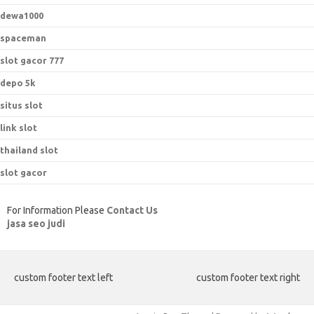
dewa1000
spaceman
slot gacor 777
depo 5k
situs slot
link slot
thailand slot
slot gacor
For Information Please
Contact Us
jasa seo judi
custom footer text left
custom footer text right