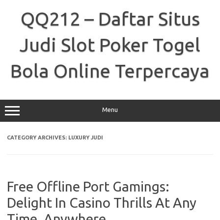
Skip
to
QQ212 – Daftar Situs
content
Judi Slot Poker Togel
Bola Online Terpercaya
Menu
CATEGORY ARCHIVES:
LUXURY JUDI
Free Offline Port Gamings:
Delight In Casino Thrills At Any
Time, Anywhere