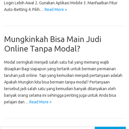
Login Lebih Awal 2. Gunakan Aplikasi Mobile 3. Manfaatkan Fitur
Auto-Betting 4. Pilih…
Read More »
Mungkinkah Bisa Main Judi
Online Tanpa Modal?
Modal seringkali menjadi salah satu hal yang memang wajib
disiapkan Bagi siapapun yang tertarik untuk bermain permainan
taruhan judi online. Tapi yang kemudian menjadi pertanyaan adalah
Apakah Mungkin kita bisa bermain tanpa modal? Pertanyaan
tersebut jadi salah satu yang kemudian banyak ditanyakan oleh
banyak orang selama ini sehingga penting juga untuk Anda bisa
pelajari dan…
Read More »