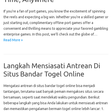
If you’re a fan of port games, you know the excitement of spinning
the reels and expecting a big win. Whether you’re a skilled gamer or
just starting out, complimentary offline port games offer a
convenient and thrilling means to appreciate your favored gambling
enterprise games. In this post, we’ll check out the globe of…
Read More »
Langkah Mensiasati Antrean Di
Situs Bandar Togel Online
Mengatasi antrean di situs bandar togel online bisa menjadi
tantangan, terutama saat banyak pemain mengakses situs secara
bersamaan, seperti saat mendekati waktu pengundian. Berikut
beberapa langkah yang bisa Anda lakukan untuk mensiasati antrean
dan memastikan pengalaman bermain togel online lebih lancar: 1.