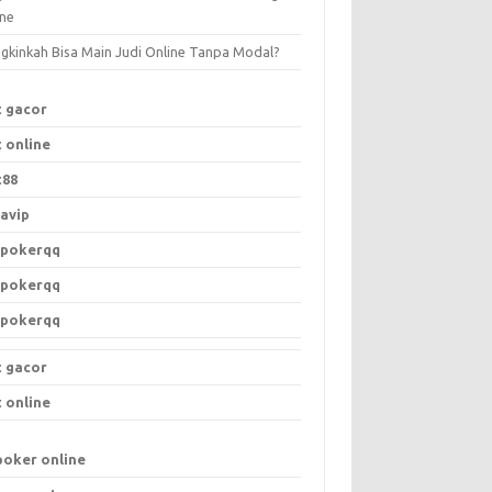
ine
gkinkah Bisa Main Judi Online Tanpa Modal?
t gacor
t online
t88
avip
bpokerqq
bpokerqq
bpokerqq
t gacor
t online
poker online