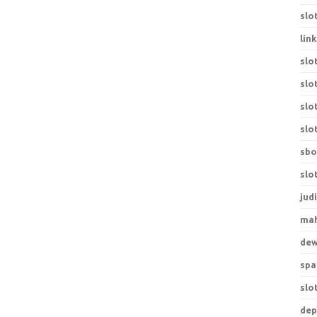
slo
lin
slo
slo
slo
slo
sbo
slo
jud
mah
dew
sp
slo
dep